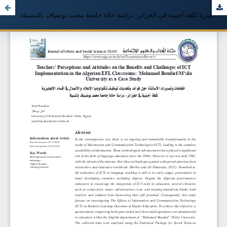
اتجاهات وتصورات الأساتذة حول فوائد وتحديات توظيف تكنولوجيا الإعلام والاتصال في أقسام الإنجليزية كلغة أجنبية في الجزائر: دراسة حالة جامعة محمد بوضياف بالمسيلة