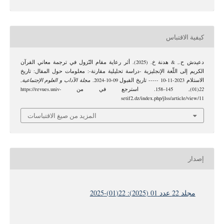
كيفية الاقتباس
دعيدش ح., & هدنة خ. (2025). أثر رعاية مقام النّزول في ترجمة معاني القرآن
الكريم إلى اللّغة الإنجليزية -دراسة تحليلية مقارنة-: معلومات حول المقال: تاريخ
الاستلام 2023-11-10 ----- تاريخ القبول 09-10-2024.
مجلة الآداب و العلوم الإجتماعية
,
22
(01), 145–158. استرجع في من https://revues.univ-
setif2.dz/index.php/jlss/article/view/11
المزيد من صيغ الاقتباسات
إصدار
مجلد 22 عدد 01 (2025): 22(01)-2025