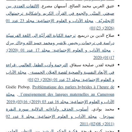
عتيق العربي محمد الصالح, أسمهان مصرع,
الالتفات العددي بين
صيغتي المثنّى والجمع في القرآن الكريم وإشكالية ترجمتهإلى
الإنجليزيّة
,
مجلة الآداب و العلوم الإجتماعية: مجلد 23 عدد 01
(2026): 23(01)
صلاح الدين بن دريميع,
ترجمة الكناية القرآنيّة إلى اللغة الفرنسيّة
دراسة في ترجمات ريجيس بلاشير ومحمد حميد الله وجاك بيرك
,
مجلة الآداب و العلوم الإجتماعية: مجلد 17 عدد 01 (2020):
17(01)-2020
فتيحة لقدر, صليحة سبقاق,
الترجمة وأدب الطفل العالمي -قراءة
في الأبعاد النفسية والصحية لقصة الغيلان الخمسة-
,
مجلة الآداب
و العلوم الإجتماعية: مجلد 23 عدد 01 (2026): 23(01)
Gisèle Piebop,
Problématique des parlers hybrides à l’heure de
l’enseignement des langues maternelles au Cameroun
,
مجلة
الآداب و العلوم الإجتماعية: مجلد 16 عدد 03 (2019): 16(03)-2019
محمد بوادي,
أسلوب الحذف وأداءاته الدلالية سورة البقرة
نموذجا
,
مجلة الآداب و العلوم الإجتماعية: مجلد 8 عدد 02
(2011): 08(02)-2011
محمد كريم فريحة,
فكرة الحكم الرشيد بين التنظير العلمي