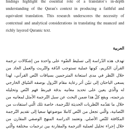
findings highlight the essential role of a translator’s in-depth
understanding of the Quran’s context in producing a faithful and
equivalent translation. This research underscores the necessity of
contextual and analytical considerations in translating the nuanced and
richly layered Quranic text.
العربية
تهدف هذه الدّراسة إلى تسليط الضّوء على واحدة من إشكالات ترجمة
القرآن الكريم، كونها عملية تستوجب الدّقة والتّريث والعمل الجاد من
خلال النّظر في مدى استعانة المترجمين بسياقات النّص القرآني، لهذا
يسعى الباحثان إلى تبيّن أثر رعاية مقام النّزول بوصفه السّياق الخارجي
له والّذي يعين على تحديد معانيه بدقة فيربط فهم النّص وتحليله
بترجمته، ويقع كلّ هذا ضمن البحث عن سبل التّرجمة الأمثل لمعانيه من
خلال ما تقدّمه النّظريات الحديثة للتّرجمة، خاصة تلك الّتي استفادت من
النّصانية، والّتي تجعل من النّص كاملا موضوعها سعيا إلى تقديم التّرجمة
المكافئة للنّص الأصلي. وتعتمد الدراسة المنهج الوصفي المقارن من
خلال إجراء تحليل لعملية الترجمة والمقارنة بين ترجمات مختلفة والّتي