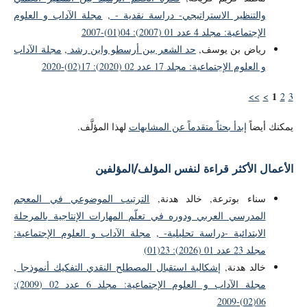
والتنظير الاستراتيجي- دراسة نقدية -
,
مجلة الآداب و العلوم
الإجتماعية: مجلد 4 عدد 01 (2007): 04(01)-2007
رياض بن يوسف,
حد الشعر بين أرسطو وابن رشد
,
مجلة الآداب
و العلوم الإجتماعية: مجلد 17 عدد 02 (2020): 17(02)-2020
1
>>
>
2
3
يمكنك أيضاً
إبدأ بحثاً متقدماً عن المشابهات
لهذا المؤلَّف.
الأعمال الأكثر قراءة لنفس المؤلف/المؤلفين
سناء بوترعة, خالد هدنة,
الترتيب الموضوعي في المعجم
المدرسي العربي ودوره في تعلّم المهارات الإنتاجية بالمرحلة
الابتدائية -دراسة تحليلية-
,
مجلة الآداب و العلوم الإجتماعية:
مجلد 23 عدد 01 (2026): 23(01)
خالد هدنة,
إشكالية استقبال المصطلح النقدي التفكيك أنموذجا
,
مجلة الآداب و العلوم الإجتماعية: مجلد 6 عدد 02 (2009):
06(02)-2009