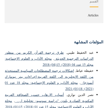
القسم
Articles
المؤلفات المشابهة
عبد الحفيظ طيبي,
طرق ترجمة القرآن الكريم من منظور
الدراسات الترجمية الحديثة
,
مجلة الآداب و العلوم الإجتماعية:
مجلد 15 عدد 04 (2018): 15(04)-2018
حفيظة عياط,
إشكالات ترجمة المصطلحات السياسية المستحدثة
من اللغة الإنجليزية إلى اللغة العربية-إجراءات بيتر نيومارك
أنموذجا-
,
مجلة الآداب و العلوم الإجتماعية: مجلد 18 عدد 01
(2021): 18(01)-2021
نصر الدين نواري,
أسباب الإرهاب حسب الصحافة العربية
المكتوبة الصادرة بلندن "دراسة سوسيو- تحليلية ل...
,
مجلة
الآداب و العلوم الإجتماعية: مجلد 15 عدد 01 (2018): 15(01)-2018