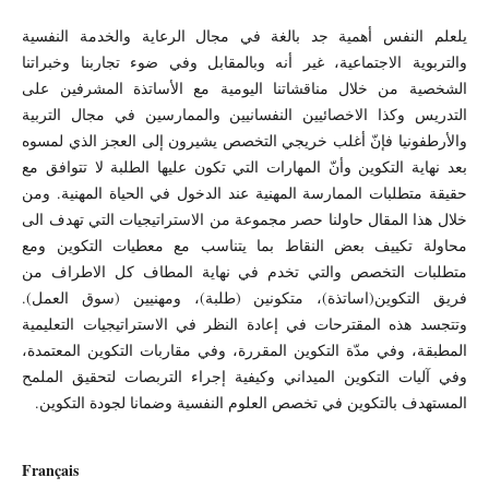
يلعلم النفس أهمية جد بالغة في مجال الرعاية والخدمة النفسية
والتربوية الاجتماعية، غير أنه وبالمقابل وفي ضوء تجاربنا وخبراتنا
الشخصية من خلال مناقشاتنا اليومية مع الأساتذة المشرفين على
التدريس وكذا الاخصائيين النفسانيين والممارسين في مجال التربية
والأرطفونيا فإنّ أغلب خريجي التخصص يشيرون إلى العجز الذي لمسوه
بعد نهاية التكوين وأنّ المهارات التي تكون عليها الطلبة لا تتوافق مع
حقيقة متطلبات الممارسة المهنية عند الدخول في الحياة المهنية. ومن
خلال هذا المقال حاولنا حصر مجموعة من الاستراتيجيات التي تهدف الى
محاولة تكييف بعض النقاط بما يتناسب مع معطيات التكوين ومع
متطلبات التخصص والتي تخدم في نهاية المطاف كل الاطراف من
فريق التكوين(اساتذة)، متكونين (طلبة)، ومهنيين (سوق العمل).
وتتجسد هذه المقترحات في إعادة النظر في الاستراتيجيات التعليمية
المطبقة، وفي مدّة التكوين المقررة، وفي مقاربات التكوين المعتمدة،
وفي آليات التكوين الميداني وكيفية إجراء التربصات لتحقيق الملمح
المستهدف بالتكوين في تخصص العلوم النفسية وضمانا لجودة التكوين.
Français