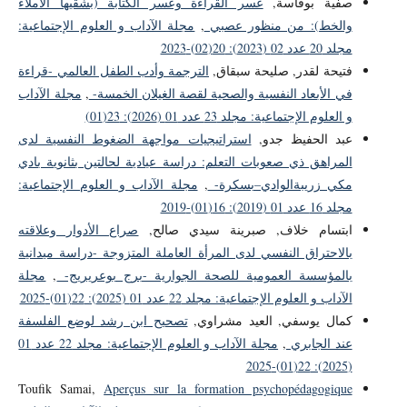
صفية بوفاسة,
عسر القراءة وعسر الكتابة (بشقيها الاملاء
والخط): من منظور عصبي
,
مجلة الآداب و العلوم الإجتماعية:
مجلد 20 عدد 02 (2023): 20(02)-2023
فتيحة لقدر, صليحة سبقاق,
الترجمة وأدب الطفل العالمي -قراءة
في الأبعاد النفسية والصحية لقصة الغيلان الخمسة-
,
مجلة الآداب
و العلوم الإجتماعية: مجلد 23 عدد 01 (2026): 23(01)
عبد الحفيظ جدو,
استراتيجيات مواجهة الضغوط النفسية لدى
المراهق ذي صعوبات التعلم: دراسة عيادية لحالتين بثانوية بادي
مكي زريبةالوادي–بسكرة-
,
مجلة الآداب و العلوم الإجتماعية:
مجلد 16 عدد 01 (2019): 16(01)-2019
ابتسام خلاف, صبرينة سيدي صالح,
صراع الأدوار وعلاقته
بالاحتراق النفسي لدى المرأة العاملة المتزوجة -دراسة ميدانية
بالمؤسسة العمومية للصحة الجوارية -برج بوعريريج-
,
مجلة
الآداب و العلوم الإجتماعية: مجلد 22 عدد 01 (2025): 22(01)-2025
كمال يوسفي, العيد مشراوي,
تصحيح ابن رشد لوضع الفلسفة
عند الجابري
,
مجلة الآداب و العلوم الإجتماعية: مجلد 22 عدد 01
(2025): 22(01)-2025
Toufik Samai,
Aperçus sur la formation psychopédagogique