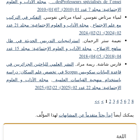
desProfesseurs spécialisés de l’ensei...
,
مجلة الآداب و العلوم
الإجتماعية: مجلد 7 عدد 01 (2010): 07(01)-2010
لمياء مرتاض نفوسي, لمياء مرتاض نفوسي,
التفكير في التركيب
مع علم الاجتماع
,
مجلة الآداب و العلوم الإجتماعية: مجلد 21 عدد
02 (2024): 21(02)-2024
نعيمة ستر الرحمان,
استراتيجيات التدريس الحديثة في ظل
مناهج الإصلاح
,
مجلة الآداب و العلوم الإجتماعية: مجلد 15 عدد
04 (2018): 15(04)-2018
فارس شاشة, ريمة مراد,
النشر العلمي للباحثين الجزائريين في
قاعدة البيانات سكوبيس Scopus في تخصص علم السكان: دراسة
باستخدام منهجية القياسات العلمية
,
مجلة الآداب و العلوم
الإجتماعية: مجلد 22 عدد 02 (2025): 22(02)-2025
1
>>
>
2
3
4
5
6
7
8
يمكنك أيضاً
إبدأ بحثاً متقدماً عن المشابهات
لهذا المؤلَّف.
اللغة