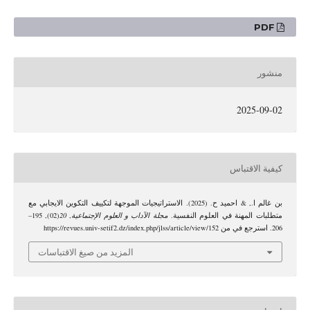
PDF
منشور
2025-09-02
كيفية الاقتباس
بن غالم ا., & احميد ح. (2025). الاستراتيجيات الموجهة لتكييف التكوين الايجابي مع
متطلبات المهنة في العلوم النفسية.
مجلة الآداب و العلوم الإجتماعية
,
20
(02), 195–
206. استرجع في من https://revues.univ-setif2.dz/index.php/jlss/article/view/152
المزيد من صيغ الاقتباسات