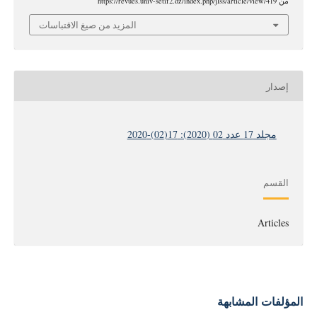
من https://revues.univ-setif2.dz/index.php/jlss/article/view/419
المزيد من صيغ الاقتباسات
إصدار
مجلد 17 عدد 02 (2020): 17(02)-2020
القسم
Articles
المؤلفات المشابهة