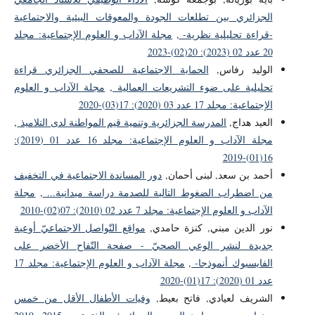
الجزائري بين تطلعات الجودة والمعوقات البيئية والاجتماعية
-قراءة تحليلية نظرية-
,
مجلة الآداب و العلوم الإجتماعية: مجلد
20 عدد 02 (2023): 20(02)-2023
الوليد رفاس,
الحماية الاجتماعية للصحفي الجزائري قراءة
تحليلية على ضوء التشريعات العمالية
,
مجلة الآداب و العلوم
الإجتماعية: مجلد 17 عدد 03 (2020): 17(03)-2020
العيد هداج,
المدرسة الجزائرية وتنمية قيم المواطنة لدى التلاميذ
,
مجلة الآداب و العلوم الإجتماعية: مجلد 16 عدد 01 (2019):
16(01)-2019
أحمد بن سعد, لبنى أحمان,
دور المساندة الاجتماعية في التخفيف
من اضطراب الضغوط التالية للصدمة دراسة ميدانية...
,
مجلة
الآداب و العلوم الإجتماعية: مجلد 7 عدد 02 (2010): 07(02)-2010
نور الدين مبني, كنزة حامدي,
مواقع التّواصل الاجتماعيّ أوعية
جديدة لنشر الوعي الصحيّ - صفحة التّفاح الأخضر على
الفايسبوك أنموذجا-
,
مجلة الآداب و العلوم الإجتماعية: مجلد 17
عدد 01 (2020): 17(01)-2020
الشريف لعيادي, فاتح بعيط,
وفيات الأطفال الأقل من خمس