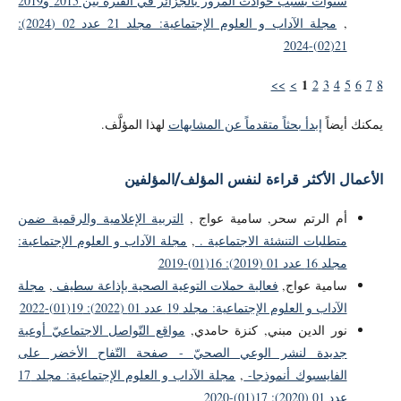
سنوات بسبب حوادث المرور بالجزائر في الفترة بين 2015 و2019
,
مجلة الآداب و العلوم الإجتماعية: مجلد 21 عدد 02 (2024):
21(02)-2024
1
>>
>
2
3
4
5
6
7
8
يمكنك أيضاً
إبدأ بحثاً متقدماً عن المشابهات
لهذا المؤلَّف.
الأعمال الأكثر قراءة لنفس المؤلف/المؤلفين
أم الرتم سحر, سامية عواج ,
التربية الإعلامية والرقمية ضمن
متطلبات التنشئة الاجتماعية .
,
مجلة الآداب و العلوم الإجتماعية:
مجلد 16 عدد 01 (2019): 16(01)-2019
سامية عواج,
فعالية حملات التوعية الصحية بإذاعة سطيف
,
مجلة
الآداب و العلوم الإجتماعية: مجلد 19 عدد 01 (2022): 19(01)-2022
نور الدين مبني, كنزة حامدي,
مواقع التّواصل الاجتماعيّ أوعية
جديدة لنشر الوعي الصحيّ - صفحة التّفاح الأخضر على
الفايسبوك أنموذجا-
,
مجلة الآداب و العلوم الإجتماعية: مجلد 17
عدد 01 (2020): 17(01)-2020