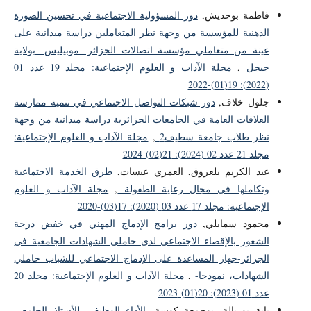
فاطمة بوحديش,
دور المسؤولية الاجتماعية في تحسين الصورة
الذهنية للمؤسسة من وجهة نظر المتعاملين دراسة ميدانية على
عينة من متعاملي مؤسسة اتصالات الجزائر -موبيليس- بولاية
جيجل
,
مجلة الآداب و العلوم الإجتماعية: مجلد 19 عدد 01
(2022): 19(01)-2022
جلول خلاف,
دور شبكات التواصل الاجتماعي في تنمية ممارسة
العلاقات العامة في الجامعات الجزائرية دراسة ميدانية من وجهة
نظر طلاب جامعة سطيف2
,
مجلة الآداب و العلوم الإجتماعية:
مجلد 21 عدد 02 (2024): 21(02)-2024
عبد الكريم بلعزوق, العمري عيسات,
طرق الخدمة الاجتماعية
وتكاملها في مجال رعاية الطفولة
,
مجلة الآداب و العلوم
الإجتماعية: مجلد 17 عدد 03 (2020): 17(03)-2020
محمود سمايلي,
دور برامج الإدماج المهني في خفض درجة
الشعور بالإقصاء الاجتماعي لدى حاملي الشهادات الجامعية في
الجزائر-جهاز المساعدة على الإدماج الاجتماعي للشباب حاملي
الشهادات، نموذجا-
,
مجلة الآداب و العلوم الإجتماعية: مجلد 20
عدد 01 (2023): 20(01)-2023
باية بوريالة, بوجمعة كوسة,
الأداء الوظيفي للأستاذ الجامعي