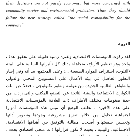
their decisions are not purely economic, but more concerned with
community service and environmental protection. Thus, they should
follow the new strategy called “the social responsibility for the
company”.
العربية
لقد ركزت المؤسسات الاقتصادية ولفترة زمنية طويلة على تحقيق هدف
واحد وهو تعظيم الأرباح، متجاهلة بذلك كل تأثيراتها السلبية على البيئة
(التلوث، استنزاف الموارد الطبيعية ...) وعلى المجتمع، بيد أنه وفي إطار
التطور الحاصل في بيئة الأعمال على المستويين المحلي والدولي
والظواهر العالمية الجديدة من عولمة وتطور تكنولوجي ، فضلا عن تلك
الكوارث الاجتماعية والبيئية الناتجة عن التصنيع المكثف والتي زادت من
حدة ضغوطات مختلف الأطراف ذات العلاقة بالمؤسسات الاقتصادية
على هذه الأخيرة ، تطلب الوضع أن تتبنى هذه المؤسسات أدوارا
اجتماعية تحاول من خلالها تعزيز مشروعية وجودها وتطوير أدائها
وتحسين سمعتها.و أصبحت مطالبة بالتوفيق بين أهدافها الاقتصادية،
الاجتماعية، والبيئية ، بحيث لا تكون قراراتها ذات منحى اقتصادي بحت ،