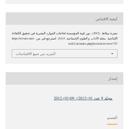
كيفية الاقتباس
نضرة ميلاط. (2012). دور تلبية المؤسسة لحاجات الموارد البشرية في تحقيق الكفاءة
الإنتاجية.
مجلة الآداب و العلوم الإجتماعية
,
9
(01). استرجع في من https://revues.univ-
setif2.dz/index.php/jlss/article/view/727
المزيد من صيغ الاقتباسات
إصدار
مجلد 9 عدد 01 (2012): 09(01)-2012
القسم