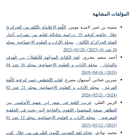
المؤلفات المشابهة
سمية بن عمر, لاميـة مومن,
اللّغة الإعلاميّة بالتّلفزيون الجزائريّ
خلال جائحة كوفيد 19 -دراسة تحليليّة لعيّنة من نشرات أخبار
القناة الجزائريّة الثّالثة-
,
مجلة الآداب و العلوم الإجتماعية: مجلد
20 عدد 01 (2023): 20(01)-2023
أحمد سعيد مغـزي,
لغة الكتابة الموجّهة للأطفال؛ بين الهدف
والتداول
,
مجلة الآداب و العلوم الإجتماعية: مجلد 16 عدد 04
(2019): 16(04)-2019
نسرين غجاتي, أسمهان مصرع,
لغات التّخصّص جسر لترقية اللّغة
العربيّة
,
مجلة الآداب و العلوم الإجتماعية: مجلد 21 عدد 02
(2024): 21(02)-2024
الزبير القلي,
غريب اللغة في شعر ابن شهيد الأندلسي بين
التظاهر بسعة المحصول اللغوي والحاجة إليه -بحث في الخلفية
المعرفية-
,
مجلة الآداب و العلوم الإجتماعية: مجلد 12 عدد 01
(2015): 12(01)-2015
محمد بوادي,
حجيّة لغة الحديث النّبوي الشّريف من خلال كتب