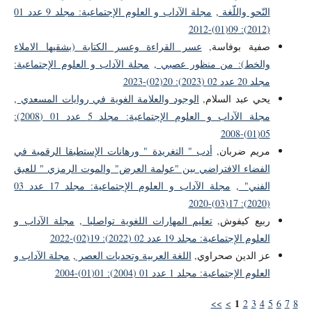
النّحو واللّغة
,
مجلة الآداب و العلوم الإجتماعية: مجلد 9 عدد 01
(2012): 09(01)-2012
صفية بوفاسة,
عسر القراءة وعسر الكتابة (بشقيها الاملاء
والخط): من منظور عصبي
,
مجلة الآداب و العلوم الإجتماعية:
مجلد 20 عدد 02 (2023): 20(02)-2023
يحي عبد السلام,
الوجود والعلامة الغوية في روايات المسعدي
,
مجلة الآداب و العلوم الإجتماعية: مجلد 5 عدد 01 (2008):
05(01)-2008
مريم ضربان,
أدب " التغريدة " ورهانات الإستطيقا الرقمية في
الفضاء الافتراضي بين "عولمة العرض" والموت الرمزي " للعبق
الفني"
,
مجلة الآداب و العلوم الإجتماعية: مجلد 17 عدد 03
(2020): 17(03)-2020
ربيع كيفوش,
تعليم المهارات اللغوية تواصليا
,
مجلة الآداب و
العلوم الإجتماعية: مجلد 19 عدد 02 (2022): 19(02)-2022
عز الدين صحراوي,
اللغة العربية وتحديات العصر
,
مجلة الآداب و
العلوم الإجتماعية: مجلد 1 عدد 01 (2004): 01(01)-2004
1
>>
>
2
3
4
5
6
7
8