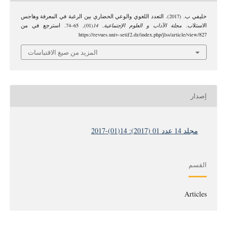
خليفي ب. (2017). التعدد اللغوي والوعي الحضاري بين الرغبة في المعرفة وهاجس
الاستلاب.
مجلة الآداب و العلوم الإجتماعية
,
14
(01), 65–74. استرجع في من
https://revues.univ-setif2.dz/index.php/jlss/article/view/827
المزيد من صيغ الاقتباسات
إصدار
مجلد 14 عدد 01 (2017): 14(01)-2017
القسم
Articles