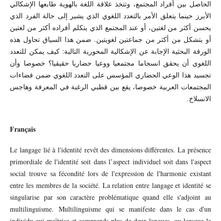
الحاصل بين أفراد المجتمع، وتتخذ علاقة اللغة بالهوية طابعها الإشكالي
الأبرز حينما يتعلق الأمر بالتعدد اللغوي الذي يشير إلى حالة الفرد الذي
يحسن أكثر من لغتين، أو عند المجتمع الذي يتكلم أفراده أكثر من لغتين
أو يتشكل من أكثر من جماعتين لغويتين. ضمن هذا السياق تحاول هذه
الورقة البحثية الإجابة عن الإشكالية المحورية التالية: كيف يمكن للتعدد
اللغوي أن يحقق انسجاما مجتمعيا ووعيا حضاريا حقيقيا؟ خصوصا وأن
تجسيد هذا الوعي الحضاري المؤسس على التعدد اللغوي ضمن فضاءات
المجتمعات العربية خصوصا، يقع بين قطبي الرغبة في المعرفة وهاجس
الانسلاخ.
Français
Le langage lié à l'identité revêt des dimensions différentes. La présence
primordiale de l'identité soit dans l’aspect individuel soit dans l'aspect
social trouve sa fécondité lors de l'expression de l'harmonie existant
entre les membres de la société. La relation entre langage et identité se
singularise par son caractère problématique quand elle s'adjoint au
multilinguisme. Multilinguisme qui se manifeste dans le cas d'un
individu qui maîtrise et comprends plus de deux langues, ou lorsque la