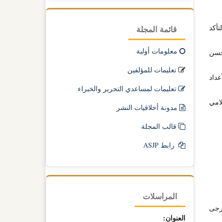
تأكد
قائمة المجلة
معلومات أولية
حسن
تعليمات للمؤلفين
عداد
تعليمات لمساعدي التحرير والخبراء
لامي
مدونة أخلاقيات النشر
قالب المجلة
رابط ASJP
المراسلات
ُرجى
العنوان: