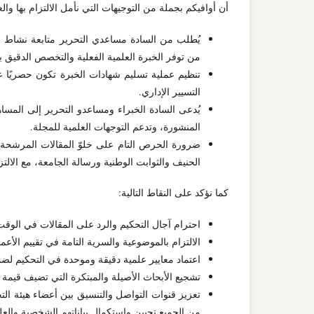
أن أوافيكم بجملة من التوجيهات التي نأمل الالتزام بها وال
يُطلب من السادة مساعدي التحرير متابعة نشاط ال
من توفر الخبرة العلمية الفعلية والتخصص الدقيق ب
تنظيم عملية تسليم شهادات الخبرة تكون حصريًا
التسيير الإداري.
يُدعى السادة الخبراء ومساعدو التحرير إلى المساه
المنشورة، وتدعم التوجهات العلمية للمجلة.
ضرورة الحرص التام على خلوّ المقالات المرشحة ل
الحنيف والثوابت الوطنية ورسالة الجامعة، مع الالتز
كما نؤكد على النقاط التالية:
احترام آجال التحكيم والرد على المقالات في الوقت
الالتزام بالموضوعية والسرية التامة في تقييم الأعم
اعتماد معايير علمية دقيقة وموحدة في التحكيم لضم
تشجيع الأبحاث الأصيلة والمبتكرة التي تضيف قيمة
تعزيز قنوات التواصل والتنسيق بين أعضاء هيئة الت
من الجميع تحيين واستكمال بياناتهم الشخصية والعلمي