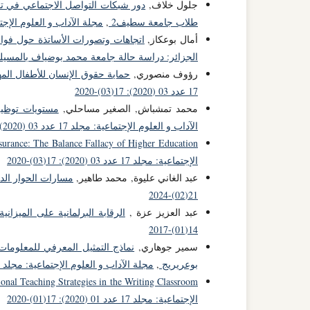
جلول خلاف,
دور شبكات التواصل الاجتماعي في تن
طلاب جامعة سطيف2
,
مجلة الآداب و العلوم الإجتماعية: مجلد 21 عدد 
أمال بوعكاز,
اتجاهات وتصورات الأساتذة حول فوائد
الجزائر: دراسة حالة جامعة محمد بوضياف بالمسيل
رؤوف منصوري,
حماية حقوق الإنسان للأطفال الم
17 عدد 03 (2020): 17(03)-2020
محمد تمشباش, الصغير مساحلي,
مستويات توظيف 
الآداب و العلوم الإجتماعية: مجلد 17 عدد 03 (2020): 17(03)-2020
ssurance: The Balance Fallacy of Higher Education
الإجتماعية: مجلد 17 عدد 03 (2020): 17(03)-2020
عبد الغاني عليوة, محمد طاهير,
مسارات الحوار الد
21(02)-2024
عبد العزيز عزة ,
الرقابة البرلمانية على الميزاني
14(01)-2017
سمير جوهاري,
نماذج التمثيل المعرفي للمعلومات 
بوعريريج
,
مجلة الآداب و العلوم الإجتماعية: مجلد 15 عدد 04 (2018): 15(04)-2018
ional Teaching Strategies in the Writing Classroom
الإجتماعية: مجلد 17 عدد 01 (2020): 17(01)-2020