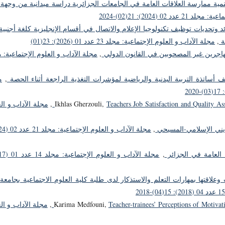
مية ممارسة العلاقات العامة في الجامعات الجزائرية دراسة ميدانية من وجهة
02 (2024): 21(02)-2024
 وتحديات توظيف تكنولوجيا الإعلام والاتصال في أقسام الإنجليزية كلغة أجنبي
ة
,
مجلة الآداب و العلوم الإجتماعية: مجلد 23 عدد 01 (2026): 23(01)
هاجرين غير المصحوبين في القانون الدولي
,
مجلة الآداب و العلوم الإجتماعية: 
أساتذة التربية البدنية والرياضية لمؤشرات التغذية الراجعة أثناء الحصة
,
م
Teachers Job Satisfaction and Quality A
Ikhlas Gherzouli,
,
مجلة الآداب و ال
يني الإسلامي-المسيحي
,
ة العامة في الجزائر
,
وعلاقتها بمهارات التعلم والاستذكار لدى طلبة كلية العلوم الاجتماعية بجامعة
Teacher-trainees’ Perceptions of Motivat
Karima Medfouni,
,
مجلة الآداب و ال