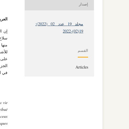
إصدار
العرب
مجلد 19 عدد 02 (2022):
19(02)-2022
إن ال
سلاح 
منها
القسم
للأش
على 
Articles
في ان
a vie
ribué
 ceux
sques