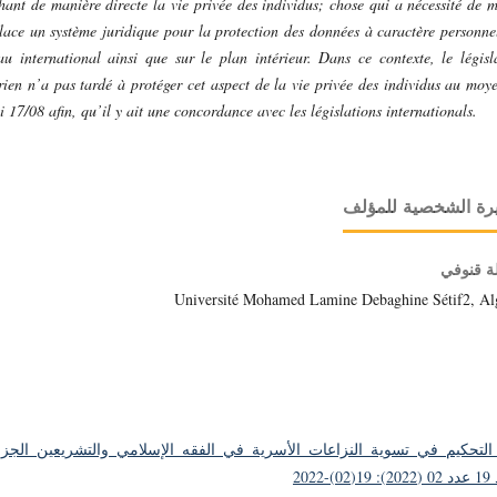
hant de manière directe la vie privée des individus; chose qui a nécessité de m
lace un système juridique pour la protection des données à caractère personne
au international ainsi que sur le plan intérieur. Dans ce contexte, le législ
rien n’a pas tardé à protéger cet aspect de la vie privée des individus au moy
oi 17/08 afin, qu’il y ait une concordance avec les législations internationals.
رة الشخصية للمؤلف
ة قنوفي
Université Mohamed Lamine Debaghine Sétif2, Al
التحكيم في تسوية النزاعات الأسرية في الفقه الإسلامي والتشريعين الجزا
2