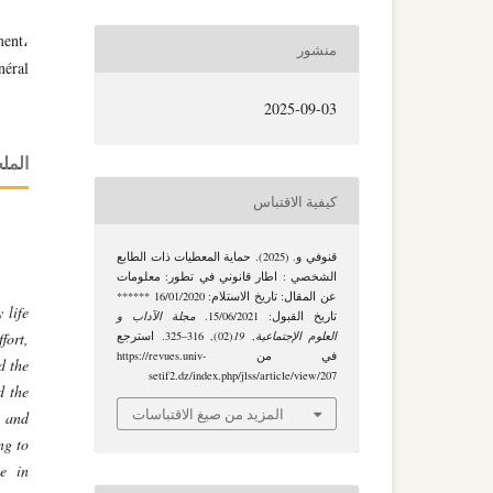
ment،
منشور
néral
2025-09-03
الم
كيفية الاقتباس
قنوفي و. (2025). حماية المعطيات ذات الطابع
الشخصي : اطار قانوني في تطور: معلومات
عن المقال: تاريخ الاستلام: 16/01/2020 ******
 life
تاريخ القبول: 15/06/2021.
مجلة الآداب و
fort,
العلوم الإجتماعية
,
19
(02), 316–325. استرجع
في من https://revues.univ-
d the
setif2.dz/index.php/jlss/article/view/207
d the
المزيد من صيغ الاقتباسات
l and
ng to
be in