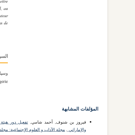
ettre
l, au
ateur
en de
السي
وسيل
gerie
المؤلفات المشابهة
فيروز بن شنوف, أحمد شامي,
تفعيل دور هيئة 
والإماراتي
,
مجلة الآداب و العلوم الإجتماعية: مجلد 19 عدد 02 (2022): 19(02)-022