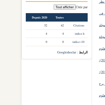
 نظر
Citée par
Tout afficher
ة في
Depuis 2020
Toutes
مجلد
52
62
Citations
4
4
indice h
جلة
0
0
indice i10
علوم
الرابط
Googleshoclar
:
مجلة الآداب و العلوم الإجتماعية: مجلد 21 عدد 02 (2024):
مجلة الآداب و العلوم الإجتماعية: مجلد 14 عدد 01 (2017):
 برج
علوم