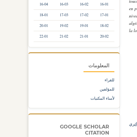
touc
16-04
16-03
16-02
16-01
en p
18-01
17-03
17-02
17-01
nive
algé
20-01
19-02
19-01
18-02
la l
22-01
21-02
21-01
20-02
المعلومات
للقراء
للمؤلفين
لأمناء المكتبات
ئري
GOOGLE SCHOLAR
CITATION