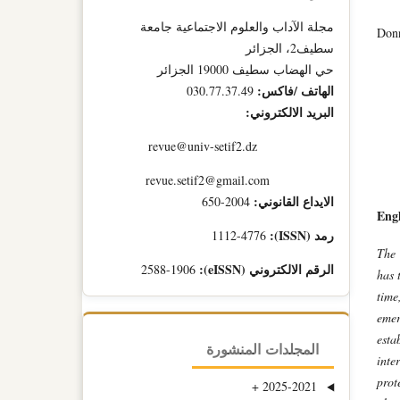
مجلة الآداب والعلوم الاجتماعية جامعة
Donn
سطيف2، الجزائر
حي الهضاب سطيف 19000 الجزائر
الهاتف /فاكس:
030.77.37.49
البريد الالكتروني:
revue@univ-setif2.dz
revue.setif2@gmail.com
الايداع القانوني:
2004-650
Engl
رمد (ISSN):
1112-4776
The 
الرقم الالكتروني (eISSN):
2588-1906
has 
time
emer
esta
المجلدات المنشورة
inte
prot
+
2025-2021