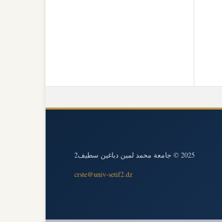
2025 © جامعة محمد لمين دباغين سطيف2
crste@univ-setif2.dz