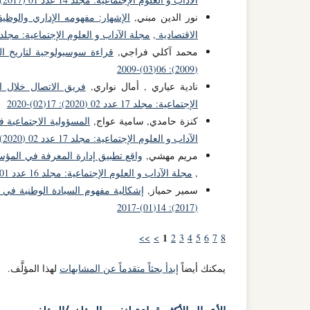
نور الدين مبني,
الإشهار: مفهومه الإداري والوظ
الاقتصادية
,
مجلة الآداب و العلوم الإجتماعية: مجلد 13 عدد 02 (2016): 13(02)-016
محمد آكلي فراجي,
قراءة سوسيولوجية لتاريخ ال
(2009): 06(03)-2009
نادية عياري , أمال نواري,
فريق الاتصال خلال ا
الإجتماعية: مجلد 17 عدد 02 (2020): 17(02)-2020
كنزة حامدي, سامية عواج,
المسؤولية الاجتماعية في 
الآداب و العلوم الإجتماعية: مجلد 17 عدد 02 (2020): 17(02)-2020
مريم مهشي,
واقع تطبيق إدارة المعرفة في المؤس
,
مجلة الآداب و العلوم الإجتماعية: مجلد 16 عدد 01 (2019): 16(01)-2019
سمير حمياز,
إشكالية مفهوم السيادة الوطنية في 
(2017): 14(01)-2017
1
>>
>
2
3
4
5
6
7
8
يمكنك أيضاً
إبدأ بحثاً متقدماً عن المشابهات
لهذا المؤلَّف.