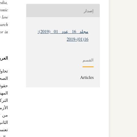
edia,
onic
إصدار
r low
earch
مجلد 16 عدد 01 (2019):
or in
16(01)-2019
العرب
القسم
تحاو
Articles
الصحف
حقوقه
المه
الترك
من ت
الثان
تعتم
ملامح