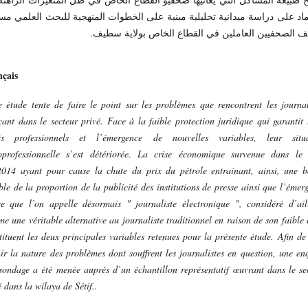
ماد على دراسة ميدانية تحليلية مبنية على الخطوات المنهجية للبحث العلمي 
ف الصحفيين العاملين في القطاع الخاص بولاية سطيف.
çais
e étude tente de faire le point sur les problèmes que rencontrent les journal
çant dans le secteur privé. Face à la faible protection juridique qui garantit 
its professionnels et l’émergence de nouvelles variables, leur situa
oprofessionnelle s’est détériorée. La crise économique survenue dans le
2014
ayant pour cause la chute du prix du pétrole entrainant, ainsi, une b
ible de la proportion de la publicité des institutions de presse ainsi que l’émer
e que l’on appelle désormais " journaliste électronique ", considéré d’ail
e une véritable alternative au journaliste traditionnel en raison de son faible 
tituent les deux principales variables retenues pour la présente étude. Afin de
nir la nature des problèmes dont souffrent les journalistes en question, une en
sondage a été menée auprès d’un échantillon représentatif œuvrant dans le se
é dans la wilaya de Sétif..