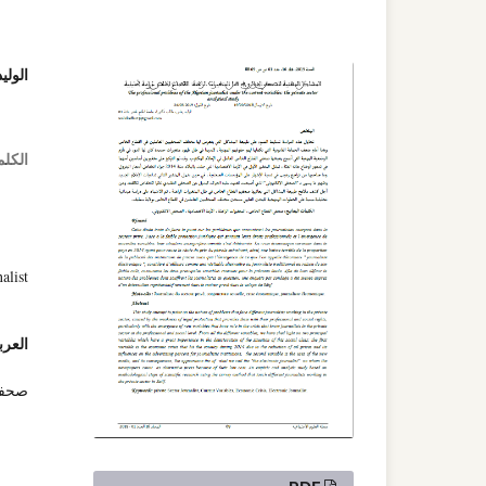
الولي
الكلم
alist
العرب
صحفي 
PDF