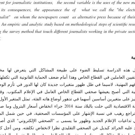
ent for journalistic institutions, the second variable is the uses of the new m
 its consequences, the appearance the of what we call the "the electr
nalist" on whom the newspapers count as alternative press because of thei
. An empiric and analytic study based on methodological steps of scientific res
g the survey method that touch different journalists working in the private sect
.
ية
ل هذه الدراسة تسليط الضوء على طبيعة المشاكل التي يتعرض لها مخ
يين العاملين في القطاع الخاص وهذا أمام ضعف الحماية القانونية التي تكفلها
م المهنية، لاسيما في ظل ظهور متغيرات جديدة كان لها الدور في تأزم الو
نية التي أصبح يعيشها صحفي القطاع الخاص العامل في الإعلام المكتوب. وقد
يز على متغيرين أساسين أسهما في تدهور أوضاع هاته الفئة، تمثل المتغير الأو
الأزمة الاقتصادية التي حلت بالبلاد سنة 2014 جراء انخفاض أسعار البترول وم
راجع رهيب في نسبة الإشهار على المؤسسات الصحفية، في حين شمل المت
ي تداعيات الإعلام الجديد وظهور ما يسمى بـ "الصحفي الإلكتروني" الذي أ
د عليه الجرائد كبديل عن الصحفي التقليدي نظرا لانخفاض تكلفته. ومن أجل 
 طبيعة المشاكل التي يعانيها صحفيو القطاع الخاص في ظل المتغيرات الراهنة