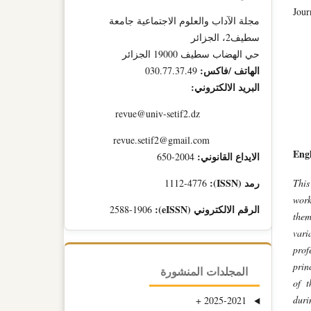
Jour
مجلة الآداب والعلوم الاجتماعية جامعة
سطيف2، الجزائر
حي الهضاب سطيف 19000 الجزائر
الهاتف /فاكس:
030.77.37.49
البريد الالكتروني:
revue@univ-setif2.dz
revue.setif2@gmail.com
Engl
الايداع القانوني:
2004-650
رمد (ISSN):
This
1112-4776
work
الرقم الالكتروني (eISSN):
2588-1906
them
vari
prof
prin
المجلدات المنشورة
of t
dur
+
2025-2021