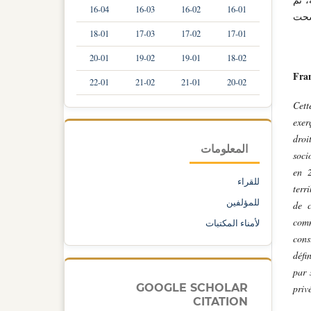
16-04
16-03
16-02
16-01
مسحت
18-01
17-03
17-02
17-01
20-01
19-02
19-01
18-02
Fran
22-01
21-02
21-01
20-02
Cett
exer
dro
المعلومات
soci
en
للقراء
terr
للمؤلفين
de c
comm
لأمناء المكتبات
cons
défi
par 
GOOGLE SCHOLAR
priv
CITATION