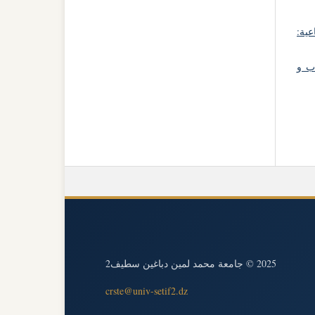
عية:
اب و
2025 © جامعة محمد لمين دباغين سطيف2
crste@univ-setif2.dz