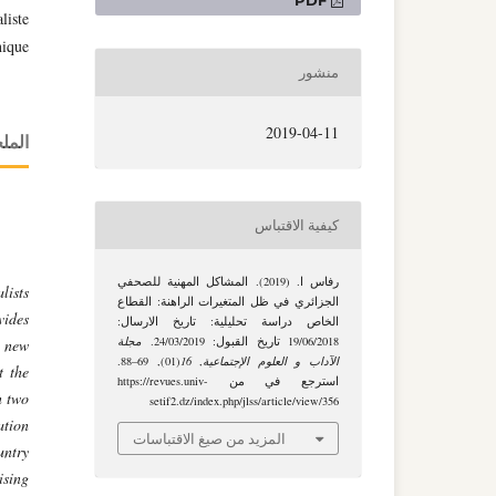
التنزيلات
liste
nique
منشور
2019-04-11
الم
كيفية الاقتباس
رفاس ا. (2019). المشاكل المهنية للصحفي
lists
الجزائري في ظل المتغيرات الراهنة: القطاع
vides
الخاص دراسة تحليلية: تاريخ الارسال:
19/06/2018 تاريخ القبول: 24/03/2019.
مجلة
f new
الآداب و العلوم الإجتماعية
,
16
(01), 69–88.
t the
استرجع في من https://revues.univ-
n two
setif2.dz/index.php/jlss/article/view/356
ation
المزيد من صيغ الاقتباسات
untry
ising