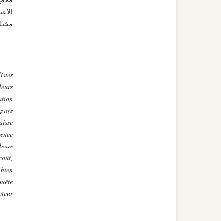
الاعت
مختل
istes
leurs
tion
 pays
aisse
gence
leurs
coût,
 bien
quête
cteur