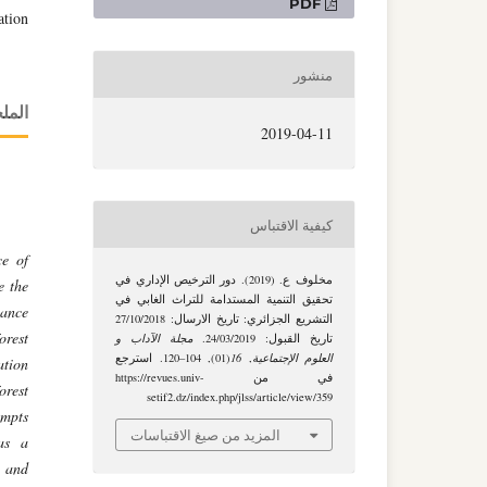
التنزيلات
PDF
ation
منشور
الم
2019-04-11
كيفية الاقتباس
ce of
مخلوف ع. (2019). دور الترخيص الإداري في
e the
تحقیق التنمیة المستدامة للتراث الغابي في
lance
التشريع الجزائري: تاريخ الارسال: 27/10/2018
orest
تاريخ القبول: 24/03/2019.
مجلة الآداب و
العلوم الإجتماعية
,
16
(01), 104–120. استرجع
ation
في من https://revues.univ-
orest
setif2.dz/index.php/jlss/article/view/359
empts
المزيد من صيغ الاقتباسات
 as a
n and