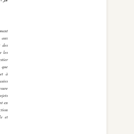
ement
 aux
t des
e les
stier
t que
 et à
asées
esure
ojets
nt en
ction
le et