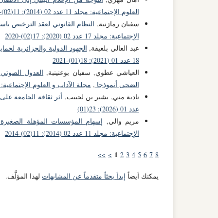
العلوم الإجتماعية: مجلد 11 عدد 02 (2014): 11(02)-2014
سفيان رمازنية,
النظام القانوني لعقد الترخيص باس
الإجتماعية: مجلد 17 عدد 02 (2020): 17(02)-2020
عبد العالي بلعيفة,
الجهود الدولية والجزائرية لحم
18 عدد 01 (2021): 18(01)-2021
العياشي عطوي, سفيان بوعنينبة,
العدول الصوتي 
الضحى أنموذجا
,
مجلة الآداب و العلوم الإجتماعية: مجلد 20 عدد 02 (2023): 0
نادية مني, بشير بن لحبيب,
أثر ثقافة الجامعة على 
عدد 01 (2026): 23(01)
مريم والي,
إسهام المؤسسات المؤهلة الصغيرة 
الإجتماعية: مجلد 11 عدد 02 (2014): 11(02)-2014
1
>>
>
2
3
4
5
6
7
8
يمكنك أيضاً
إبدأ بحثاً متقدماً عن المشابهات
لهذا المؤلَّف.