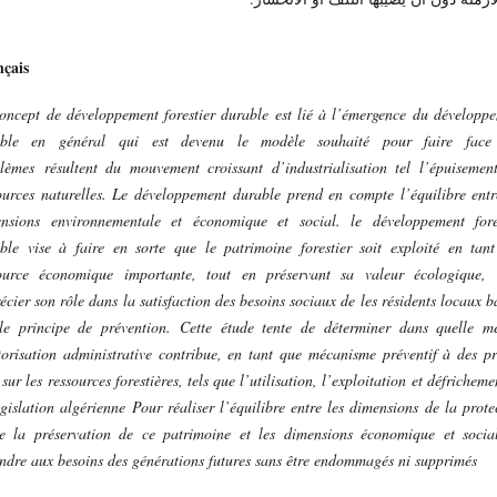
çais
oncept de développement forestier durable est lié à l’émergence du développ
able en général
qui est devenu le modèle souhaité pour faire face
lèmes
résultent du mouvement croissant d’industrialisation tel l’épuisemen
ources naturelles. Le développement durable prend en compte l’équilibre entr
nsions environnementale et économique et social. le développement fore
ble vise à faire en sorte que le patrimoine forestier soit exploité en tan
ource économique importante, tout en préservant sa valeur écologique,
écier son rôle dans la satisfaction des besoins sociaux de les résidents locaux b
le principe de prévention. Cette étude tente de déterminer dans quelle m
torisation administrative contribue, en tant que mécanisme préventif à des pr
 sur les ressources forestières, tels que l’utilisation, l’exploitation et défricheme
égislation algérienne Pour réaliser l’équilibre entre les dimensions de la prote
e la préservation de ce patrimoine et les dimensions économique et socia
ndre aux besoins des générations futures sans être endommagés ni supprimés