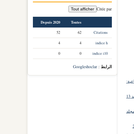
Citée par
Tout afficher
Depuis 2020
Toutes
52
62
Citations
4
4
indice h
0
0
indice i10
الرابط
Googleshoclar
:
عية:
مجلة الآداب و العلوم الإجتماعية: مجلد 13
مجلد
اب و