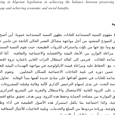
ring in Algerian legislation in achieving the balance between preserving
tage and achieving economic and social benefits.
ية
 مفهوم التنمية المستدامة للغابات بظهور التنمية المستدامة عموما، أين أصبح
ر النموذج المنشود من أجل مواجهة مشاكل العصر الحالي الناتجة عن تنامي 
يع وما نتج عنها من تلوّث واستنزاف للثروات الطبيعية، حيث تقوم التنمية المست
راعاة التوازن بين الأبعاد البيئية والاقتصاية والاجتماعية والثقافية، أمّا الت
دامة للغابات فترمي إلى كفالة استغلال التراث الغابي باعتباره ثروة اقتص
 مع الحفاظ عليه ومراعاة قيمته الايكولوجية في مواجهة التهديدات البيئية لل
 تثمين دوره في تلبية الحاجات الاجتماعية للسكان المحليين. وتقوم التن
دامة للغابات في تحقيق أهدافها على مبادئ عديدة أهمها مبدأ الوقاية. تحاول
سة البحث عن مدى إسهام الترخيص الإداري كآلية وقائية وقبلية للمشروعات 
على الثروة الغابية كالاستعمال والاستغلال والتعرية في التشريع الجزائر
 الموازنة بين مصلحة الحماية وحفظ هذه الثروة، وبين هدف تحقيق منافع اقتص
اجية، وكذا اجتماعية بما يكفل استمرار هذه الأصول الطبيعية في أداء وظيف
ولوجية، وزيادة مردودها من السلع والخدمات، وتلبية الحاجيات للأجيال المتعاقبة
لأزمنة دون أن يصيبها التلف أو الانحسار.