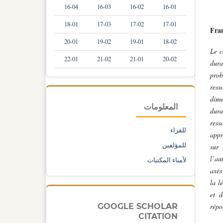
16-04
16-03
16-02
16-01
18-01
17-03
17-02
17-01
Fran
20-01
19-02
19-01
18-02
Le c
22-01
21-02
21-01
20-02
dur
prob
ress
dime
المعلومات
dura
ress
للقراء
appr
للمؤلفين
sur 
l’au
لأمناء المكتبات
axés
la l
et d
GOOGLE SCHOLAR
répo
CITATION