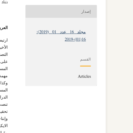
 this
إصدار
العرب
مجلد 16 عدد 01 (2019):
16(01)-2019
ارتبط
الأخي
التصن
القسم
على م
المست
مهمة،
Articles
وكذا
المست
الدرا
تنصب 
تحقيق
وإنت
الايك
مرّ ا