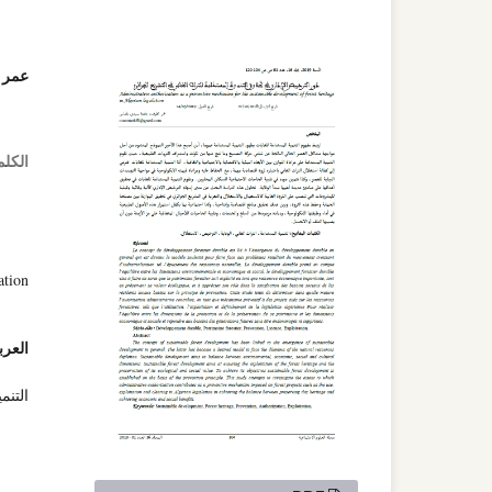
عمر 
الكلم
ation
العرب
التنم