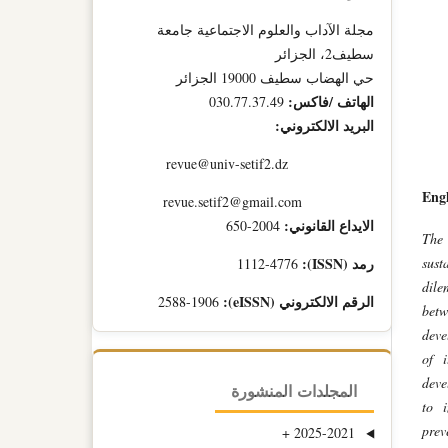
مجلة الآداب والعلوم الاجتماعية جامعة
سطيف2، الجزائر
حي الهضاب سطيف 19000 الجزائر
الهاتف /فاكس:
030.77.37.49
البريد الالكتروني:
revue@univ-setif2.dz
Engl
revue.setif2@gmail.com
الايداع القانوني:
2004-650
The 
sust
رمد (ISSN):
1112-4776
dile
الرقم الالكتروني (eISSN):
2588-1906
betw
deve
of i
deve
المجلدات المنشورة
to i
prev
+
2025-2021