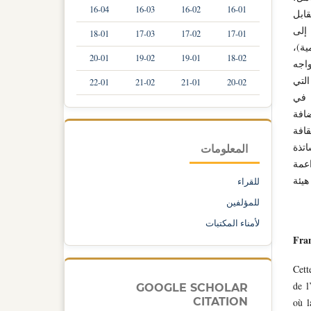
16-04
16-03
16-02
16-01
قابل
 إلى
18-01
17-03
17-02
17-01
ية)،
20-01
19-02
19-01
18-02
اجه
لتي
22-01
21-02
21-01
20-02
 في
ضافة
قافة
اتذة
المعلومات
اعمة
يئة
للقراء
للمؤلفين
لأمناء المكتبات
Fran
Cett
de l
GOOGLE SCHOLAR
CITATION
où l