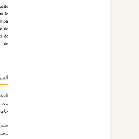
uelle
nt le
ation
re de
es de
nt de
السي
نادية
مختبر
جامعة
بشير
مختبر