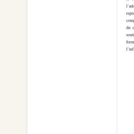
l’ad
repr
comp
du c
sout
form
l’in