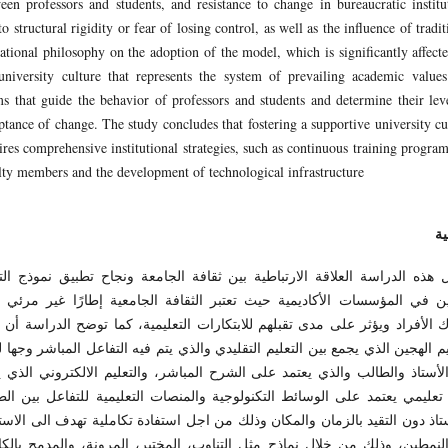
een professors and students, and resistance to change in bureaucratic institu
to structural rigidity or fear of losing control, as well as the influence of tradit
ational philosophy on the adoption of the model, which is significantly affect
university culture that represents the system of prevailing academic value
s that guide the behavior of professors and students and determine their lev
ptance of change. The study concludes that fostering a supportive university cu
ires comprehensive institutional strategies, such as continuous training program
lty members and the development of technological infrastructure
ية
ل هذه الدراسة العلاقة الارتباطية بين ثقافة الجامعة ونجاح تطبيق نموذج الت
ن في المؤسسات الأكاديمية حيث تعتبر الثقافة الجامعية إطارًا غير مرئي 
الأفراد ويؤثر على مدى تقبلهم للابتكارات التعليمية، كما توضح الدراسة أن 
يم الهجين الذي يجمع بين التعليم التقليدي والذي يتم فيه التفاعل المباشر وجها 
لأستاذ والطالب والذي يعتمد على الشرح المباشر، والتعليم الالكتروني الذي ي
عليمي يعتمد على الوسائط التكنولوجية والمنصات التعليمية للتفاعل بين ال
تاذ دون التقيد بالزمان والمكان وذلك من اجل استفادة تكاملية تهدف الى الاست
نمطين، وذلك من خلال نماذج مثل التناوب، المختبر، المرونة، والمدمج بالك