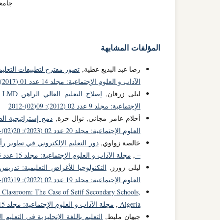
جامعة
المؤلفات المشابهة
رضا عبد البديع عطية,
تصور مقترح لتطبيقات التعليم
الآداب و العلوم الإجتماعية: مجلد 14 عدد 01 (2017): 14(01)-2017
ليلى زرقان,
إصلاح التعليم العالي الراهن LMD ومشكلات الجامعة الجزائرية دراسة ميدانية بجامعة ...
الإجتماعية: مجلد 9 عدد 02 (2012): 09(02)-2012
أحلام عامر مجاني, نوال خرة,
دمج إستراتيجية ا
العلوم الإجتماعية: مجلد 20 عدد 02 (2023): 20(02)-2023
خالصة زواوي,
دور التعليم الإلكتروني في تطوير
–
,
مجلة الآداب و العلوم الإجتماعية: مجلد 15 عدد 03 (2018): 15(03)-2018
ليلى زورز,
التكنولوجيا للأغراض التعليمية: تدريس
العلوم الإجتماعية: مجلد 19 عدد 02 (2022): 19(02)-2022
e Classroom: The Case of Setif Secondary Schools,
Algeria
,
مجلة الآداب و العلوم الإجتماعية: مجلد 15 عدد 04 (2018): 15(04)-2018
جيهان مليط,
التعليم باللغة الإنجليزية في التعليم الطب