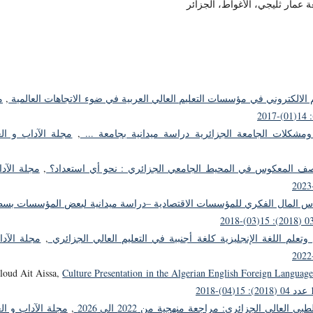
 عمار ثليجي، الأغواط، الجزائر
 الالكتروني في مؤسسات التعليم العالي العربية في ضوء الاتجاهات العالمية
,
م
,
مجلة الآداب و ال
لصف المعكوس في المحيط الجامعي الجزائري : نحو أي استعداد؟
,
مجلة الآد
 رأس المال الفكري للمؤسسات الاقتصادية –دراسة ميدانية لبعض المؤسسات بس
 وتعلم اللغة الإنجليزية كلغة أجنبية في التعليم العالي الجزائري
,
مجلة الآد
oud Ait Aissa,
Culture Presentation in the Algerian English Foreign Languag
ي العالي الجزائري: مراجعة منهجية من 2022 الى 2026
,
مجلة الآداب و ال