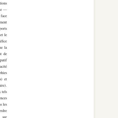
tions
ide —
 face
ement
ports
et le
éfice
ue la
nt de
patif
acité
phies
s) et
ire).
 tels
ences
s les
erdre
e sur