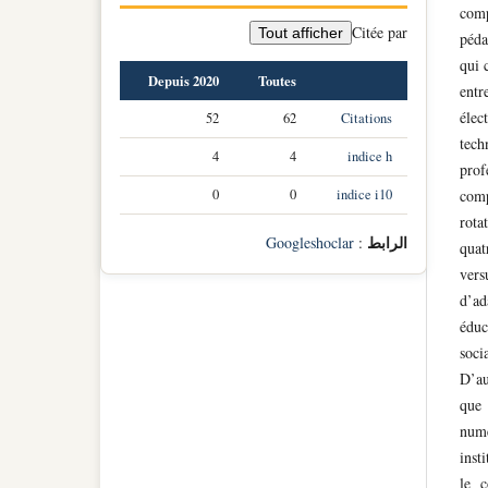
comp
Citée par
Tout afficher
péda
qui 
Depuis 2020
Toutes
entr
élec
52
62
Citations
tech
4
4
indice h
prof
0
0
indice i10
comp
rota
الرابط
Googleshoclar
:
quat
vers
d’ad
éduc
soci
D’au
que 
numé
inst
le c