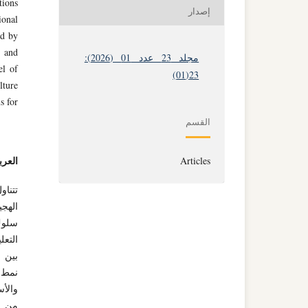
tions
إصدار
ional
ed by
s and
مجلد 23 عدد 01 (2026):
el of
23(01)
lture
s for
القسم
العرب
Articles
تتناو
الهجي
سلوك 
التعل
بين ا
نمط ت
والأس
من ال