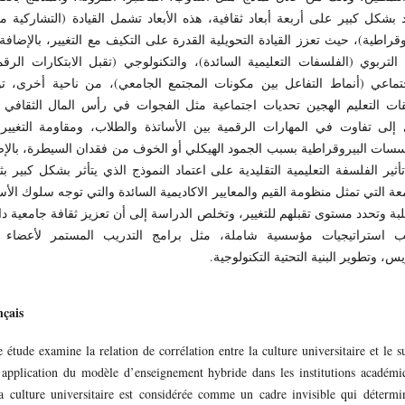
 بشكل كبير على أربعة أبعاد ثقافية، هذه الأبعاد تشمل القيادة (التشاركية م
وقراطية)، حيث تعزز القيادة التحويلية القدرة على التكيف مع التغيير، بالإضافة
 التربوي (الفلسفات التعليمية السائدة)، والتكنولوجي (تقبل الابتكارات الرقم
جتماعي (أنماط التفاعل بين مكونات المجتمع الجامعي)، من ناحية أخرى، تو
قات التعليم الهجين تحديات اجتماعية مثل الفجوات في رأس المال الثقافي ا
 إلى تفاوت في المهارات الرقمية بين الأساتذة والطلاب، ومقاومة التغيير
سات البيروقراطية بسبب الجمود الهيكلي أو الخوف من فقدان السيطرة، بالإ
أثير الفلسفة التعليمية التقليدية على اعتماد النموذج الذي يتأثر بشكل كبير بث
عة التي تمثل منظومة القيم والمعايير الاكاديمية السائدة والتي توجه سلوك الأس
بة وتحدد مستوى تقبلهم للتغيير، وتخلص الدراسة إلى أن تعزيز ثقافة جامعية د
ب استراتيجيات مؤسسية شاملة، مثل برامج التدريب المستمر لأعضاء ه
يس، وتطوير البنية التحتية التكنولوجية.
çais
e étude examine la relation de corrélation entre la culture universitaire et le s
’application du modèle d’enseignement hybride dans les institutions académi
a culture universitaire est considérée comme un cadre invisible qui détermi