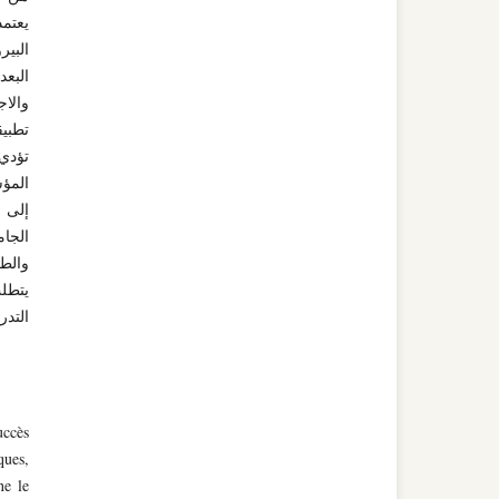
يعتمد
البير
البعد
والا
تطبي
تؤدي
المؤس
إلى ت
الجام
والطل
يتطل
التدر
uccès
ques,
ne le