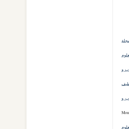
جلة
علوم
اب و
طيف
اب و
Moul
علوم