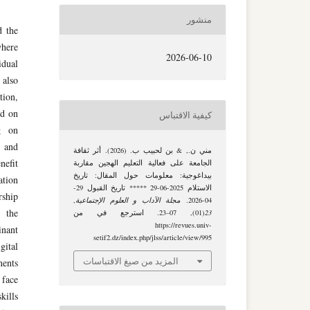
منشور
d the
where
2026-06-10
idual
 also
tion,
ed on
كيفية الاقتباس
g on
t and
مني ن., & بن لحبيب ب. (2026). أثر ثقافة
nefit
الجامعة على فعالية التعليم الهجين مقاربة
بيداغوجية: معلومات حول المقال: تاريخ
ation
الاستلام 2025-06-29 ***** تاريخ القبول 29-
rship
04-2026.
مجلة الآداب و العلوم الإجتماعية
,
s the
23
(01), 07–23. استرجع في من
https://revues.univ-
inant
setif2.dz/index.php/jlss/article/view/995
gital
المزيد من صيغ الاقتباسات
nents
 face
kills