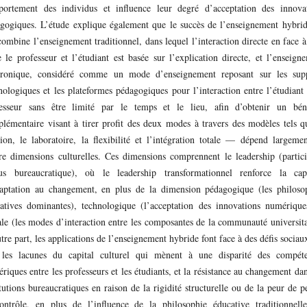
ortement des individus et influence leur degré d’acceptation des innova
gogiques. L’étude explique également que le succès de l’enseignement hybr
combine l’enseignement traditionnel, dans lequel l’interaction directe en face à
e le professeur et l’étudiant est basée sur l’explication directe, et l’enseign
tronique, considéré comme un mode d’enseignement reposant sur les sup
nologiques et les plateformes pédagogiques pour l’interaction entre l’étudiant 
esseur sans être limité par le temps et le lieu, afin d’obtenir un bén
lémentaire visant à tirer profit des deux modes à travers des modèles tels q
tion, le laboratoire, la flexibilité et l’intégration totale — dépend largeme
re dimensions culturelles. Ces dimensions comprennent le leadership (partici
us bureaucratique), où le leadership transformationnel renforce la cap
aptation au changement, en plus de la dimension pédagogique (les philoso
atives dominantes), technologique (l’acceptation des innovations numérique
ale (les modes d’interaction entre les composantes de la communauté universita
tre part, les applications de l’enseignement hybride font face à des défis sociaux
les lacunes du capital culturel qui mènent à une disparité des compét
riques entre les professeurs et les étudiants, et la résistance au changement dan
itutions bureaucratiques en raison de la rigidité structurelle ou de la peur de p
ontrôle, en plus de l’influence de la philosophie éducative traditionnell