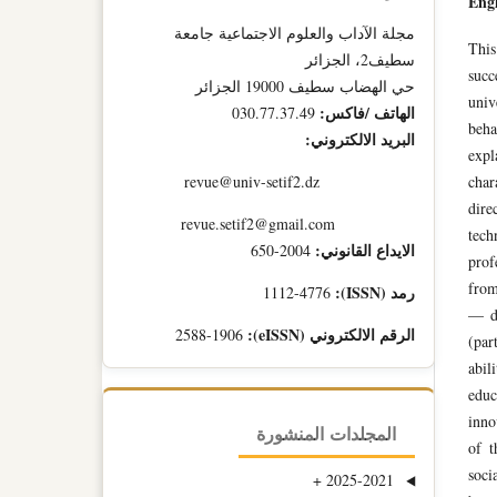
Engl
مجلة الآداب والعلوم الاجتماعية جامعة
This
سطيف2، الجزائر
succ
حي الهضاب سطيف 19000 الجزائر
univ
الهاتف /فاكس:
030.77.37.49
beha
البريد الالكتروني:
expl
char
revue@univ-setif2.dz
dir
revue.setif2@gmail.com
tech
الايداع القانوني:
2004-650
prof
from
رمد (ISSN):
1112-4776
— de
الرقم الالكتروني (eISSN):
2588-1906
(par
abil
educ
inno
المجلدات المنشورة
of t
soci
+
2025-2021