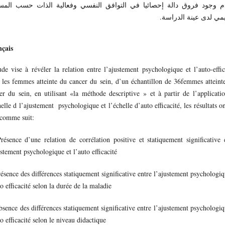
م وجود فروق دالة إحصائيا في التوافق النفسي وفعالية الذات حسب المس
يمي لدى عينة الدراسة.
çais
ude vise à révéler la relation entre l’ajustement psychologique et l’auto-effic
 les femmes atteinte du cancer du sein, d’un échantillon de 36femmes atteint
er du sein, en utilisant «la méthode descriptive » et à partir de l’applicati
helle d l’ajustement psychologique et l’échelle d’auto efficacité, les résultats on
 comme suit:
ésence d’une relation de corrélation positive et statiquement significative 
ustement psychologique et l’auto efficacité
ésence des différences statiquement significative entre l’ajustement psychologiq
to efficacité selon la durée de la maladie
sence des différences statiquement significative entre l’ajustement psychologiq
to efficacité selon le niveau didactique