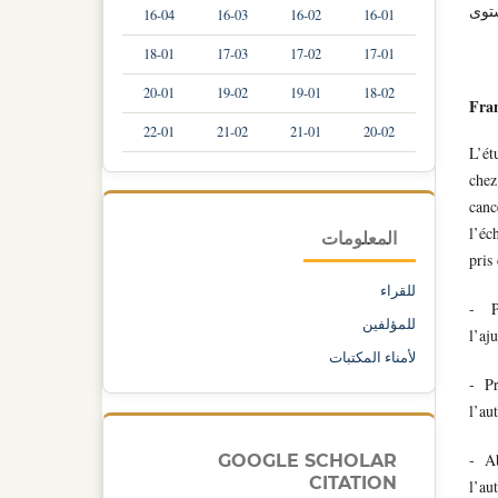
توى
16-04
16-03
16-02
16-01
18-01
17-03
17-02
17-01
20-01
19-02
19-01
18-02
Fran
22-01
21-02
21-01
20-02
L’ét
chez
canc
l’éc
المعلومات
pris
للقراء
- Pr
للمؤلفين
l’aj
لأمناء المكتبات
- Pr
l’au
- Ab
GOOGLE SCHOLAR
CITATION
l’au