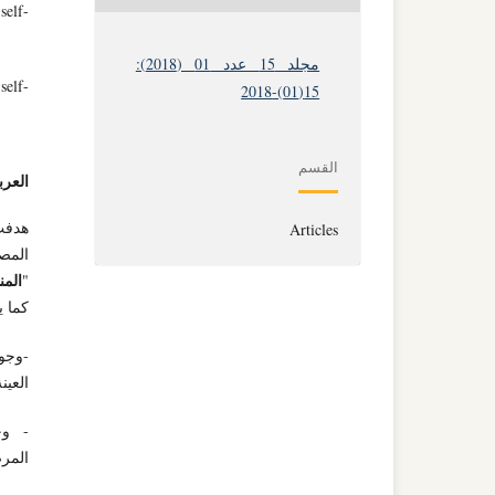
self-
مجلد 15 عدد 01 (2018):
self-
15(01)-2018
القسم
العرب
هدفت 
Articles
الم
"
كما ي
-وجود
العينة
- وج
المرض