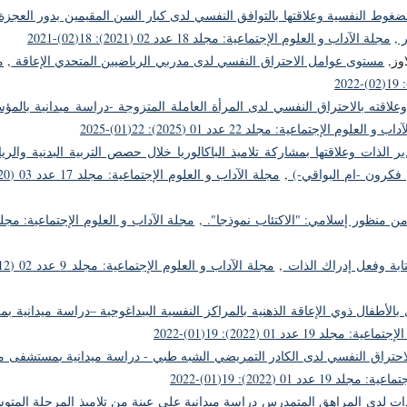
ضغوط النفسية وعلاقتها بالتوافق النفسي لدى كبار السن المقيمين بدور العجز
,
مجلة الآداب و العلوم الإجتماعية: مجلد 18 عدد 02 (2021): 18(02)-2021
وز,
مستوى عوامل الاحتراق النفسي لدى مدربي الرياضيين المتحدي الإعاقة
,
م
وعلاقته بالاحتراق النفسي لدى المرأة العاملة المتزوجة -دراسة ميدانية بالم
 العلوم الإجتماعية: مجلد 22 عدد 01 (2025): 22(01)-2025
دير الذات وعلاقتها بمشاركة تلاميذ الباكالوريا خلال حصص التربية البدنية والري
 فكرون -ام البواقي-)
,
من منظور إسلامي: "الاكتئاب نموذجا".
,
كتابة وفعل إدراك الذات
,
بالأطفال ذوي الإعاقة الذهنية بالمراكز النفسية البيداغوجية –دراسة ميدانية بم
 19 عدد 01 (2022): 19(01)-2022
لاحتراق النفسي لدى الكادر التمريضي الشبه طبي - دراسة ميدانية بمستشفى م
دد 01 (2022): 19(01)-2022
لذات لدى المراهق المتمدرس دراسة ميدانية على عينة من تلاميذ المرحلة المت