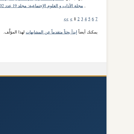
,
مجلة الآداب و العلوم الإجتماعية: مجلد 19 عدد 02 (2022): 19(02)-2022
1
>>
>
2
3
4
5
6
7
يمكنك أيضاً
إبدأ بحثاً متقدماً عن المشابهات
لهذا المؤلَّف.