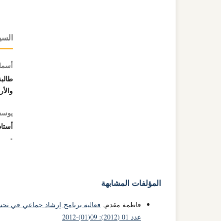
السي
أسما
طالبة
والأر
يوسف
أستا
-
المؤلفات المشابهة
فاطمة مقدم,
فعالية برنامج إرشاد جماعي في تحس
عدد 01 (2012): 09(01)-2012