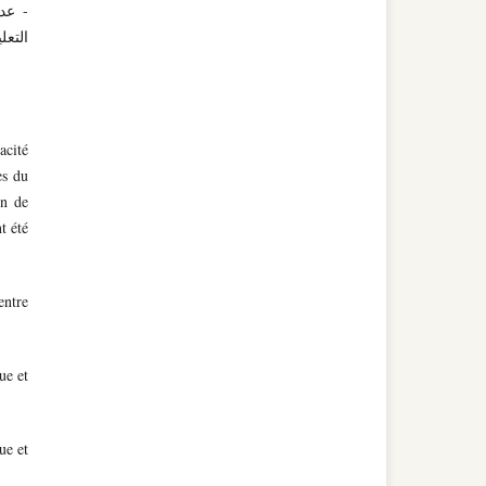
- عد
التعل
acité
es du
on de
t été
entre
ue et
ue et