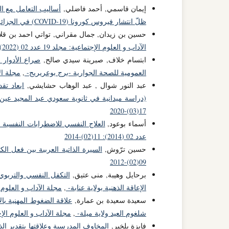
إيمان قاسمي, أحمد فاضلي,
أساليب التعامل مع ال
ظلّ انتشار فيروس كورونا (COVID-19) في الجزائر
حسين بن زيدان, جمال مقراني, تواتي احمد بن قلا
الآداب و العلوم الإجتماعية: مجلد 19 عدد 02 (2022): 19(02)-2022
ابتسام خلاف, صبرينة سيدي صالح,
صراع الأدوار 
العمومية للصحة الجوارية -برج بوعريريج-
,
مجلة الآداب و
عبد النور شوال , عبد الوهاب حشايشي,
ابعاد تق
(دراسة ميدانية في ثانوية سعودي عبد المجيد عين
17(03)-2020
أسماء بوعود,
العلاج النفسي للاضطرابات النفسية 
عدد 02 (2014): 11(02)-2014
حسين ترّوش,
السيرة الذاتية العربية بين فعل ال
09(02)-2012
برحايل وهيبة, منى عتيق,
التكفل النفسي والتربوي 
الإعاقة الذهنية بولاية عنابة-
,
مجلة الآداب و العلوم الإجتماعية: مجلد
سعيدة سعيدة بن عمارة,
علاقة الضغوط المهنية با
شلغوم العيد ولاية ميلة-
,
مجلة الآداب و العلوم الإجتماعية: مجلد 19 ع
فايزة بلخير,
المخاوف المدرسية وعلاقتها بتقدير ا