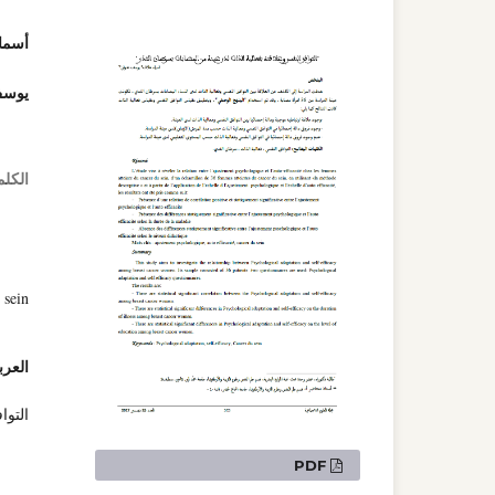
أسما
يوسف
الكلم
 sein
العرب
التوا
التنزيلات
PDF