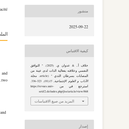
acité
منشور
2025-09-22
الم
كيفية الاقتباس
خلاف أ., & عدوان ي. (2025). " التوافق
النفسي وعلاقته بفعالية الذات لدى عينة من
n and
المصابات بسرطان الثدي " (article.
مجلة
 .two
الآداب و العلوم الإجتماعية
,
15
(01), 323–336.
.
استرجع في من https://revues.univ-
setif2.dz/index.php/jlss/article/view/868
المزيد من صيغ الاقتباسات
n and
إصدار