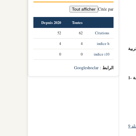
Citée par
Tout afficher
Depuis 2020
Toutes
52
62
Citations
4
4
indice h
ربية
0
0
indice i10
الرابط
Googleshoclar
:
قسم علم النفس وعلوم التربية والأرطفونيا، جامعة الحاجّ لخضر. باتنة -1
مجلة الآداب و العلوم الإجتماعية: مجلد 9