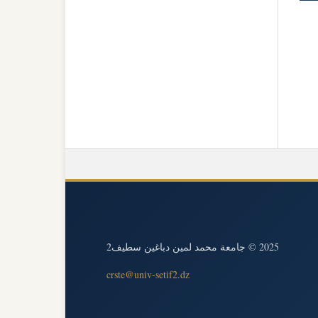
2025 © جامعة محمد لمين دباغين سطيف2
crste@univ-setif2.dz