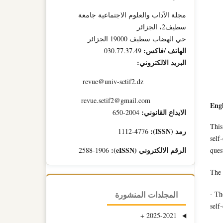
مجلة الآداب والعلوم الاجتماعية جامعة
سطيف2، الجزائر
حي الهضاب سطيف 19000 الجزائر
الهاتف /فاكس:
030.77.37.49
البريد الالكتروني:
revue@univ-setif2.dz
revue.setif2@gmail.com
Engl
الايداع القانوني:
2004-650
This
رمد (ISSN):
1112-4776
self
الرقم الالكتروني (eISSN):
ques
2588-1906
The 
- Th
المجلدات المنشورة
self
+
2025-2021