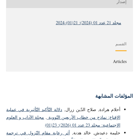
إصدار
مجلد 21 عدد 01 (2024): 21(01)-2024
القسم
Articles
المؤلفات المشابهة
أحلام هرادة, صلاح الدّين زرال,
دلالة التّأكيد التّأثيرية في عملية
الإقناع: نماذج من خطاب الأربعين النّووية
,
مجلة الآداب و العلوم
الإجتماعية: مجلد 23 عدد 01 (2026): 23(01)
حليمة دعيدش, خالد هدنة,
أثر رعاية مقام النّزول في ترجمة