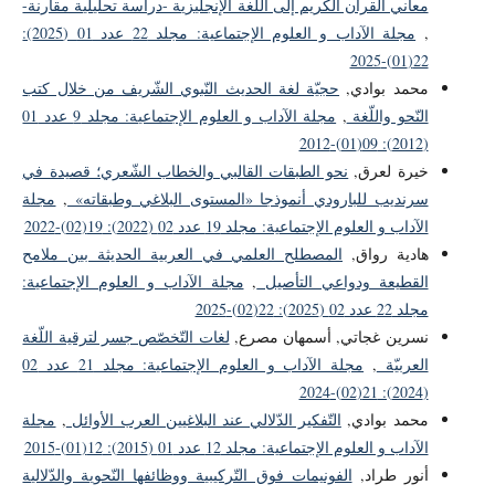
معاني القرآن الكريم إلى اللّغة الإنجليزية -دراسة تحليلية مقارنة-
,
مجلة الآداب و العلوم الإجتماعية: مجلد 22 عدد 01 (2025):
22(01)-2025
محمد بوادي,
حجيّة لغة الحديث النّبوي الشّريف من خلال كتب
النّحو واللّغة
,
مجلة الآداب و العلوم الإجتماعية: مجلد 9 عدد 01
(2012): 09(01)-2012
خيرة لعرق,
نحو الطبقات القالبي والخطاب الشّعري؛ قصيدة في
سرنديب للبارودي أنموذجا «المستوى البلاغي وطبقاته»
,
مجلة
الآداب و العلوم الإجتماعية: مجلد 19 عدد 02 (2022): 19(02)-2022
هادية رواق,
المصطلح العلمي في العربية الحديثة بين ملامح
القطيعة ودواعي التأصيل
,
مجلة الآداب و العلوم الإجتماعية:
مجلد 22 عدد 02 (2025): 22(02)-2025
نسرين غجاتي, أسمهان مصرع,
لغات التّخصّص جسر لترقية اللّغة
العربيّة
,
مجلة الآداب و العلوم الإجتماعية: مجلد 21 عدد 02
(2024): 21(02)-2024
محمد بوادي,
التّفكير الدّلالي عند البلاغيين العرب الأوائل
,
مجلة
الآداب و العلوم الإجتماعية: مجلد 12 عدد 01 (2015): 12(01)-2015
أنور طراد,
الفونيمات فوق التّركيبية ووظائفها النّحوية والدّلالية