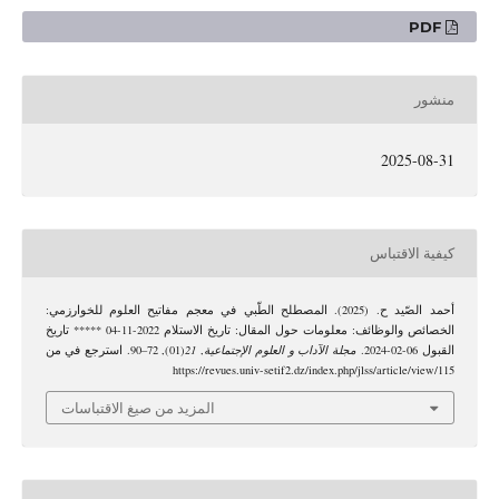
PDF
منشور
2025-08-31
كيفية الاقتباس
أحمد الصّيد ح. (2025). المصطلح الطّبي في معجم مفاتيح العلوم للخوارزمي:
الخصائص والوظائف: معلومات حول المقال: تاريخ الاستلام 2022-11-04 ***** تاريخ
القبول 06-02-2024.
مجلة الآداب و العلوم الإجتماعية
,
21
(01), 72–90. استرجع في من
https://revues.univ-setif2.dz/index.php/jlss/article/view/115
المزيد من صيغ الاقتباسات