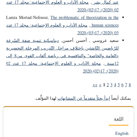
عند كمال بشر
,
مجلة الآداب و العلوم الإجتماعية: مجلد 17 عدد
02 (2020): 17(02)-2020
Lamia Mortad-Nefoussi,
The problematic of theorization in the
human sciences
,
مجلة الآداب و العلوم الإجتماعية: مجلد 17 عدد
03 (2020): 17(03)-2020
سعيد عروسي , أحسن أحسن,
ديناميكية تنمية صفة السّرعة
للرّياضيين النّاشئين باختلاف مراحل التّدريب المرحلة التحضيرية
«العامة والخاصة" والتنافسية في رياضة ألعاب القوى من8 إلى
12سنة
,
مجلة الآداب و العلوم الإجتماعية: مجلد 17 عدد 02
(2020): 17(02)-2020
1
>>
>
2
3
4
5
6
7
8
يمكنك أيضاً
إبدأ بحثاً متقدماً عن المشابهات
لهذا المؤلَّف.
اللغة
English