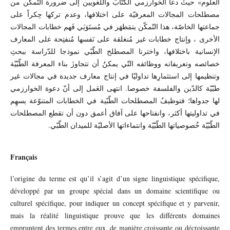
العلوم» حيثُ دعا الخوارزمي الكُتّابَ واللّغويين إلى ضرورة التّمكّن من
مصطلحات المجالات المعرفيّة على اختلافها، وعدم تركها حِكراً على
جماعتها الخاصّة، هذا التّمكّن يتمَظهَر في مُستَوَيَي فَهم خطابات المجالات
الأخرى ، وإنتاج خطابات غير مُنغلقة على نَفسها مُنفتِحة على المعارف
الإنسانية باختلافها، واخترنا المصطلح الطّبّي نموذجا للدّراسة ببحثِ
خصائصه وتعريفاته ووظائفه التّي يمكنُ أن تتجاوزَ بناء المعرفة الطّبّيّة
وتنظيمها إلى استثمارِها تداوليّا في إنتاج معارف جديدة في مجالات غير
طبّيّة كالدّين والفلسفة خصوصا. انتهى العَمل إلى أنّ دعوة الخوارزمي
لها جدواها؛ فتوظيفُ المصطلحات الطّبّية في الخطابات المتنوّعة يسهِم
في تداوليتها أكثر، وانفتاحها على آفاق أعمق دون أن تقطع المصطلحات
الطّبّيّة خُصوصياتها الطّبّيّة وانتماءاتها الأصليّة للميدان الطّبّي.
Français
l’origine du terme est qu’il s’agit d’un signe linguistique spécifique,
développé par un groupe spécial dans un domaine scientifique ou
culturel spécifique, pour indiquer un concept spécifique et y parvenir,
mais la réalité linguistique prouve que les différents domaines
empruntent des termes entre eux, de manière croissante ou décroissante