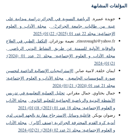
المؤلفات المشابهة
جويدة عميرة,
الرياضة النسوية في الجزائر-دراسة ميدانية على
عينة من طالبات جامعة الجزائر2-
,
مجلة الآداب و العلوم
الإجتماعية: مجلد 22 عدد 01 (2025): 22(01)-2025
zinozouaghi@yahoo.fr, نعيمة بوزغران,
التكفل الطبي في العلاج
والوقاية الأولية للسمنة عن طريق النشاط البدني الرياضي
,
مجلة الآداب و العلوم الإجتماعية: مجلد 21 عدد 01 (2024):
21(01)-2024
ايمان خلفة, لامية صابر,
الإستراتيجيات الإتصالية الداعمة لتحسين
صورة المؤسسات الجامعية
,
مجلة الآداب و العلوم الإجتماعية:
مجلد 21 عدد 01 (2024): 21(01)-2024
جمال بختاوي, جمال مقراني,
تحليل العملية التعليمية في تدريس
الأنشطة البدنية والرياضية الجماعية للتعليم الثانوي
,
مجلة الآداب
و العلوم الإجتماعية: مجلد 18 عدد 01 (2021): 18(01)-2021
رضوان بوبكر,
فاعلية وسائل الاسترجاع مقارنة بالجهد البدني لدى
أندية كرة القدم المحترفة الجزائرية (صنف أكابر)
,
مجلة الآداب
و العلوم الإجتماعية: مجلد 21 عدد 02 (2024): 21(02)-2024