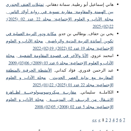
هاني إسماعيل أبو رطيبة, سمانة دهقاني,
تمثيلات العنف الجندري
بين الهيمنة والمقاومة: مقاربة نسوية في رواية أولاد الناس
,
مجلة الآداب و العلوم الإجتماعية: مجلد 22 عدد 02 (2025):
22(02)-2025
يحي بن حفاف, بوطالبي بن جدو,
مكانة ودور التربية العملية في
تكوين أساتذة التربية البدنية والرياضية
,
مجلة الآداب و العلوم
الإجتماعية: مجلد 19 عدد 02 (2022): 19(02)-2022
امحمد عزوي,
الأنا والآخر في قصيدة المقاومة الشعبية
,
مجلة
الآداب و العلوم الإجتماعية: مجلد 6 عدد 03 (2009): 06(03)-2009
عبد الرحمن قدوري, فؤاد كبداني,
الأنشطة الحرفية بالمنطقة
المغاربية مع بداية العصر الحديث
,
مجلة الآداب و العلوم
الإجتماعية: مجلد 22 عدد 01 (2025): 22(01)-2025
الكاملــة سليماني,
مقاربــة ميكروسوسيولوجيـــة لظــاهرة
الانتــقال من الريـــف الى المدينــــة
,
مجلة الآداب و العلوم
الإجتماعية: مجلد 5 عدد 02 (2008): 05(02)-2008
1
>>
>
2
3
4
5
6
7