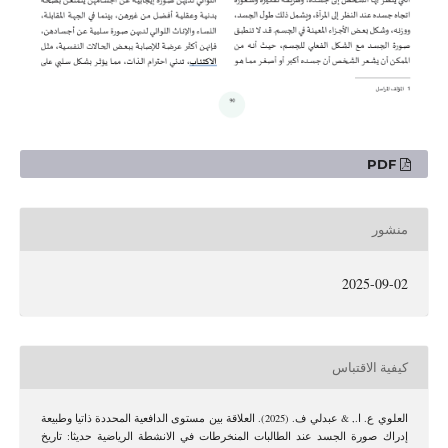
PDF
منشور
2025-09-02
كيفية الاقتباس
العلوي ع. ا., & عبدلي ف. (2025). العلاقة بين مستوى الدافعية المحددة ذاتيا وطبيعة
إدراك صورة الجسد عند الطالبات المنخرطات في الانشطة الرياضية حديثا: تاريخ