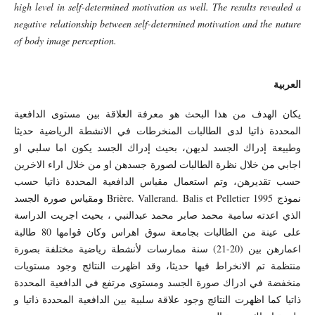
high level in self-determined motivation as well. The results revealed a
negative relationship between self-determined motivation and the nature
of body image perception.
العربية
يكان الهدف من هذا البحث هو معرفة العلاقة بين مستوى الدافعية
المحددة ذاتيا لدى الطالبات المنخرطات في الانشطة الرياضية حديثا
وطبيعة إدراك الجسد لديهن، بحيث إدراك الجسد يكون اما سلبي او
اجابي من خلال نظرة الطالبات لصورة جسدهن او من خلال اراء الاخرين
حسب تقديرهن، وتم استعمال مقياس الدافعية المحددة ذاتيا حسب
نموذج Brière. Vallerand. Balis et Pelletier 1995 ومقياس صورة الجسد
الذي اعدته سامية محمد صابر محمد عبدالنبي ، بحيث اجريت الدراسة
على عينة من الطالبات بجامعة سوق اهراس وكان قوامها 80 طالبة
اعمارهن بين (20-21) سنة ممارسات لأنشطة رياضية مختلفة بصورة
منتظمة تم الانخراط فيها حديثا، وقد اظهرت النتائج وجود مستويات
منخفضة في ادراك صورة الجسد ومستوى مرتفع في الدافعية المحددة
ذاتيا كما اظهرت النتائج وجود علاقة سلبية بين الدافعية المحددة ذاتيا و