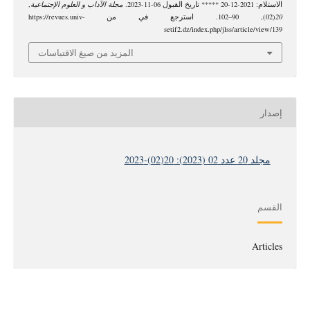
الاستلام: 2021-12-20 ***** تاريخ القبول 06-11-2023.
مجلة الآداب و العلوم الإجتماعية
,
20
(02), 90–102. استرجع في من https://revues.univ-
setif2.dz/index.php/jlss/article/view/139
المزيد من صيغ الاقتباسات
إصدار
مجلد 20 عدد 02 (2023): 20(02)-2023
القسم
Articles