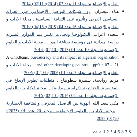
العلوم الإجتماعية: مجلد 11 عدد 02 (2014): 11(02)-2014
هناء قيصران,
دور شبكات التواصل الاجتماعي في الحراك
السياسي العربي وتأثيره على الثقافة السياسية
,
مجلة الآداب و
العلوم الإجتماعية: مجلد 16 عدد 04 (2019): 16(04)-2019
سعيدة اعراب,
التكنولوجيا وتحديات تغيير قيم الموارد البشرية
دراسة ميدانية في مؤسسة صناعة المو...
,
مجلة الآداب و العلوم
الإجتماعية: مجلد 10 عدد 01 (2013): 10(01)-2013
A Ghodbane,
bureaucracy and its impact in algerian organisation
and other developing countri... ppfr : 07 - 21
,
مجلة الآداب و
العلوم الإجتماعية: مجلد 3 عدد 01 (2006): 03(01)-2006
مريم روابحية, سميرة سطوطاح ,
متطلبات تطوير الإبداع في
المؤسسة الجزائرية (دراسة ميدانية)
,
مجلة الآداب و العلوم
الإجتماعية: مجلد 13 عدد 02 (2016): 13(02)-2016
مكي سعد الله,
الهوية بين التأصيل المعرفي والمثاقفة الحضارية
,
مجلة الآداب و العلوم الإجتماعية: مجلد 20 عدد 01 (2023):
20(01)-2023
1
>>
>
2
3
4
5
6
7
8