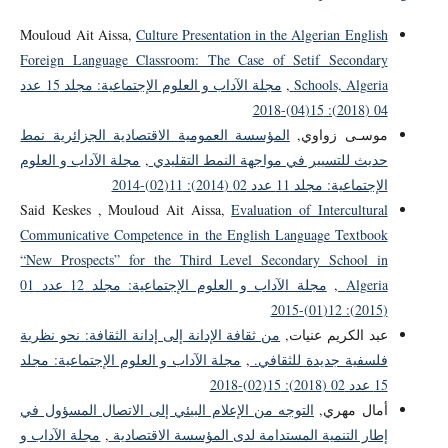
Mouloud Ait Aissa,
Culture Presentation in the Algerian English
Foreign Language Classroom: The Case of Setif Secondary
Schools, Algeria
,
مجلة الآداب و العلوم الإجتماعية: مجلد 15 عدد
04 (2018): 15(04)-2018
موسـى زواوي,
المؤسسة العمومية الاقتصادية الجزائرية نمط
حديث للتسيير في مواجهة النمط التقليدي
,
مجلة الآداب و العلوم
الإجتماعية: مجلد 11 عدد 02 (2014): 11(02)-2014
Said Keskes , Mouloud Ait Aissa,
Evaluation of Intercultural
Communicative Competence in the English Language Textbook
“New Prospects” for the Third Level Secondary School in
Algeria
,
مجلة الآداب و العلوم الإجتماعية: مجلد 12 عدد 01
(2015): 12(01)-2015
عبد الكريم عنيات,
من ثقافة الإدانة إلى إدانة الثقافة: نحو نظرية
فلسفية جديدة للثقافي.
,
مجلة الآداب و العلوم الإجتماعية: مجلد
15 عدد 02 (2018): 15(02)-2018
أمال مهري,
التوجه من الإعلام البيئي إلى الاتصال المسؤول في
إطار التنمية المستدامة لدى المؤسسة الاقتصادية
,
مجلة الآداب و