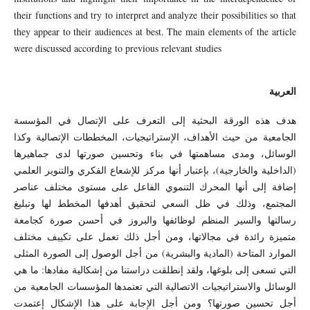
their functions and try to interpret and analyze their possibilities so that
they appear to their audiences at best. The main elements of the article
were discussed according to previous relevant studies
العربية
هدف هذه الورقة البحثية إلى التعرف على الإتصال في المؤسسة
الجامعية من حيث الأهداف، الإستراتيجيات، المخططات الإتصالية وكذا
الوسائل، ومدى مساهمتها في بناء وتحسين صورتها لدى جماهيرها
(الداخلية والخارجية)، بإعتبار أنها مركز للإشعاع الفكري والتنوير العلمي
إضافة إلى أنها المحرك التنموي الفاعل على مستوى مختلف عناصر
المجتمع، وذلك في ظل السعي لتحقيق أهدفها المخطط لها وتبليغ
رسالتها والسير المنظم لوظائفها والبروز في أحسن صورة كجامعة
متميزة رائدة في مجالاتها، ومن أجل ذلك تعمل على تكييف مختلف
الموارد المتاحة (المادية والبشرية) من أجل الوصول إلى الصورة المثلى
التي تسعى إلى بلوغها، ولقد إنطلقت دراستنا من إشكالية مفادها: ما هي
الوسائل والاستراتيجيات الاتصالية التي تعتمدها المؤسسات الجامعية من
أجل تحسين صورتها؟ ومن أجل الإجابة على هذا الإشكال إعتمدت