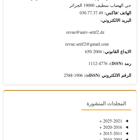
حي الهضاب سطيف 19000 الجزائر
الهاتف /فاكس:
030.77.37.49
البريد الالكتروني:
revue@univ-setif2.dz
revue.setif2@gmail.com
الايداع القانوني:
2004-650
رمد (ISSN):
1112-4776
الرقم الالكتروني (eISSN):
2588-1906
المجلدات المنشورة
+
2025-2021
+
2020-2016
+
2015-2011
+
2010-2004