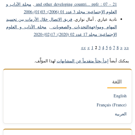
and other developing countri... ppfr : 07 - 21
,
مجلة الآداب و
العلوم الإجتماعية: مجلد 3 عدد 01 (2006): 03(01)-2006
نادية عياري , أمال نواري,
فريق الاتصال خلال الأزمات بين تجسيد
المهام ومواجهةالتحديات والصعوبات
,
مجلة الآداب و العلوم
الإجتماعية: مجلد 17 عدد 02 (2020): 17(02)-2020
2
>>
>
1
3
4
5
6
7
8
<
<<
يمكنك أيضاً
إبدأ بحثاً متقدماً عن المشابهات
لهذا المؤلَّف.
اللغة
English
Français (France)
العربية