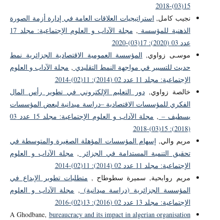
15(03)-2018
نجيب كامل,
استراتيجيات العلاقات العامة في إدارة أزمة الصورة
الذهنية للمؤسسة
,
مجلة الآداب و العلوم الإجتماعية: مجلد 17
عدد 03 (2020): 17(03)-2020
موسـى زواوي,
المؤسسة العمومية الاقتصادية الجزائرية نمط
حديث للتسيير في مواجهة النمط التقليدي
,
مجلة الآداب و العلوم
الإجتماعية: مجلد 11 عدد 02 (2014): 11(02)-2014
خالصة زواوي,
دور التعليم الإلكتروني في تطوير رأس المال
الفكري للمؤسسات الاقتصادية –دراسة ميدانية لبعض المؤسسات
بسطيف –
,
مجلة الآداب و العلوم الإجتماعية: مجلد 15 عدد 03
(2018): 15(03)-2018
مريم والي,
إسهام المؤسسات المؤهلة الصغيرة والمتوسطة في
تحقيق التنمية المستدامة في الجزائر
,
مجلة الآداب و العلوم
الإجتماعية: مجلد 11 عدد 02 (2014): 11(02)-2014
مريم روابحية, سميرة سطوطاح ,
متطلبات تطوير الإبداع في
المؤسسة الجزائرية (دراسة ميدانية)
,
مجلة الآداب و العلوم
الإجتماعية: مجلد 13 عدد 02 (2016): 13(02)-2016
A Ghodbane,
bureaucracy and its impact in algerian organisation