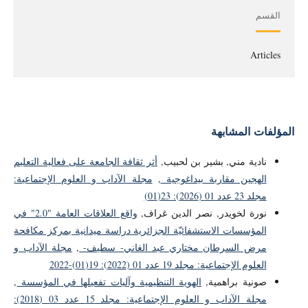
القسم
Articles
المؤلفات المشابهة
نادية مني, بشير بن لحبيب,
أثر ثقافة الجامعة على فعالية التعليم
الهجين مقاربة بيداغوجية
,
مجلة الآداب و العلوم الإجتماعية:
مجلد 23 عدد 01 (2026): 23(01)
نورة لخويدر, نصر الدين غراف,
واقع العلاقات العامة "2.0" في
المؤسسات الاستشفائيّة الجزائرية دراسة ميدانية بمركز مكافحة
مرض السرطان مختاري عبد الغاني- سطيف-
,
مجلة الآداب و
العلوم الإجتماعية: مجلد 19 عدد 01 (2022): 19(01)-2022
صونية براهمية,
الهوية التنظيمية وآليات تفعيلها في المؤسسة
,
مجلة الآداب و العلوم الإجتماعية: مجلد 15 عدد 03 (2018):