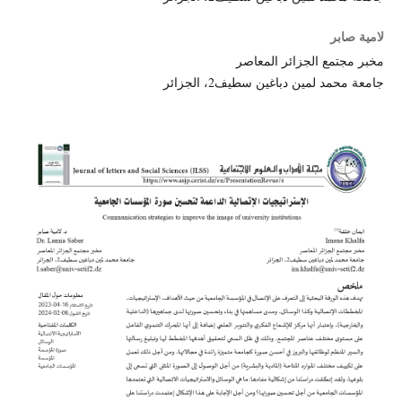
لامية صابر
مخبر مجتمع الجزائر المعاصر
جامعة محمد لمين دباغين سطيف2، الجزائر