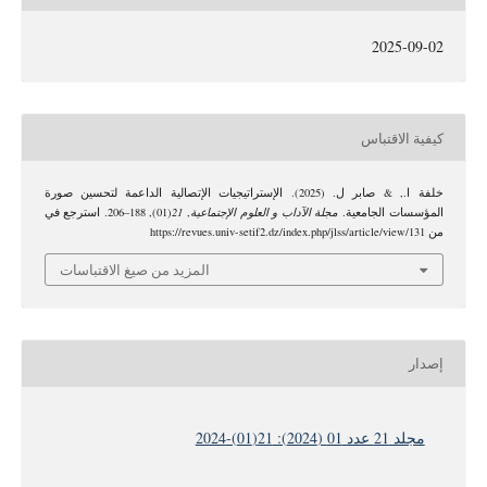
2025-09-02
كيفية الاقتباس
خلفة ا., & صابر ل. (2025). الإستراتيجيات الإتصالية الداعمة لتحسين صورة
المؤسسات الجامعية.
مجلة الآداب و العلوم الإجتماعية
,
21
(01), 188–206. استرجع في
من https://revues.univ-setif2.dz/index.php/jlss/article/view/131
المزيد من صيغ الاقتباسات
إصدار
مجلد 21 عدد 01 (2024): 21(01)-2024